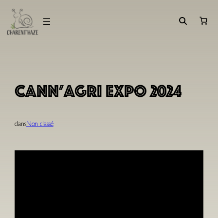
Aller
au
contenu
Cann’Agri Expo 2024
dans
Non classé