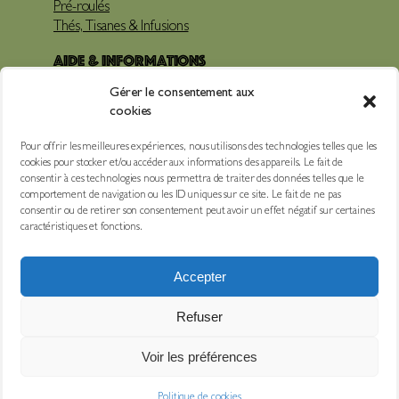
Pré-roulés
Thés, Tisanes & Infusions
Aide & Informations
Gérer le consentement aux
Livraison
cookies
Paiements
Mentions légales
Pour offrir les meilleures expériences, nous utilisons des technologies telles que les
Conditions Générales de Vente
cookies pour stocker et/ou accéder aux informations des appareils. Le fait de
Accès Espace pro
consentir à ces technologies nous permettra de traiter des données telles que le
comportement de navigation ou les ID uniques sur ce site. Le fait de ne pas
Suivez-nous
consentir ou de retirer son consentement peut avoir un effet négatif sur certaines
caractéristiques et fonctions.
Facebook
Instagram
Accepter
Youtube
Copyright © 2026 | Charent’Haze – Le Chanvre à fleur, BIO et
Refuser
Français – France
Voir les préférences
KemDev
Développé par
Politique de cookies