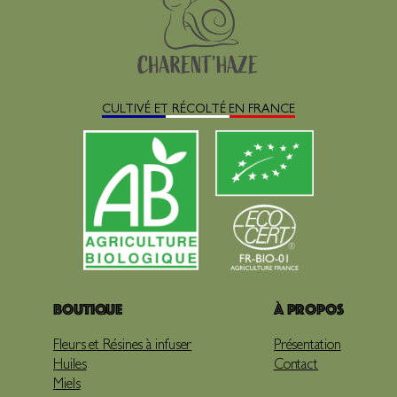
CULTIVÉ ET RÉCOLTÉ EN FRANCE
Boutique
À propos
Fleurs et Résines à infuser
Présentation
Huiles
Contact
Miels