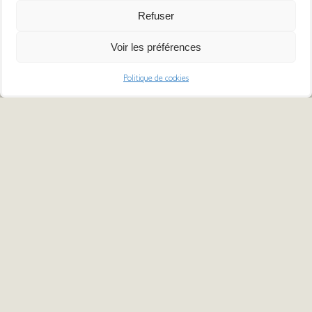
Refuser
Voir les préférences
Politique de cookies
UN Nouveau Packaging
Une qualité QUI RESTE
inchangée