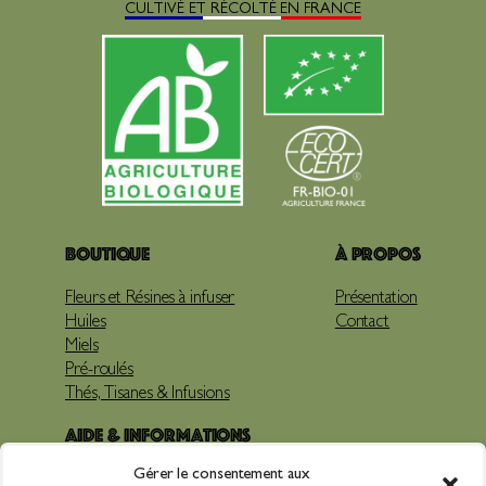
CULTIVÉ ET RÉCOLTÉ EN FRANCE
Boutique
À propos
Fleurs et Résines à infuser
Présentation
Huiles
Contact
Miels
Pré-roulés
Thés, Tisanes & Infusions
Aide & Informations
Gérer le consentement aux
Livraison