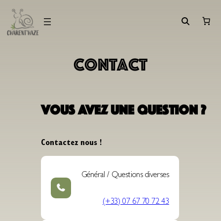
Aller
au
contenu
Contact
Vous avez une question ?
Contactez nous !
Général / Questions diverses
(+33) 07 67 70 72 43