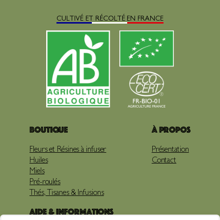
CULTIVÉ ET RÉCOLTÉ EN FRANCE
Boutique
À propos
Fleurs et Résines à infuser
Présentation
Huiles
Contact
Miels
Pré-roulés
Thés, Tisanes & Infusions
Aide & Informations