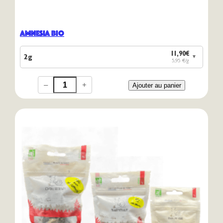
Amnesia Bio
11,90€
2g
▼
5,95 €/g
–
+
Ajouter au panier