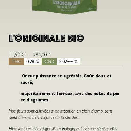
L’Originale Bio
P
11,90
€
–
284,00
€
l
THC
0.28 %
CBD
8.02~~ %
a
g
Odeur puissante et agréable,
Goût doux et
sucré,
e
d
majoritairement terreux, avec des notes de pin
e
et d’agrumes.
p
Nos fleurs sont cultivées avec attention en plein champ, sans
r
ajout d’engrais chimique ni de pesticides.
i
x
Elles sont certifiées Agriculture Biologique. Chacune d’entre elles