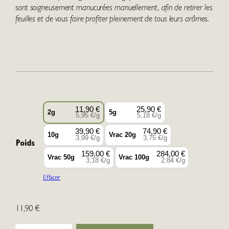
sont soigneusement manucurées manuellement, afin de retirer les
feuilles et de vous faire profiter pleinement de tous leurs arômes.
:
1
1
,
9
0
€
11,90 €
25,90 €
2g
5g
5,95 €/g
5,18 €/g
à
39,90 €
74,90 €
2
10g
Vrac 20g
3,99 €/g
3,75 €/g
Poids
8
159,00 €
284,00 €
Vrac 50g
Vrac 100g
4
3,18 €/g
2,84 €/g
,
Effacer
0
0
11,90
€
€
q