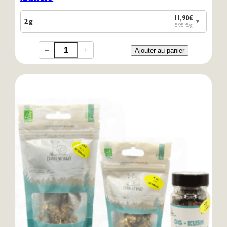
11,90€
2g
▼
5,95 €/g
–
+
Ajouter au panier