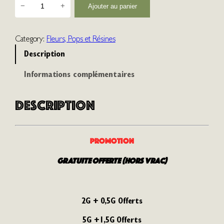
−
+
Ajouter au panier
u
a
n
Category:
Fleurs, Pops et Résines
t
Description
i
t
Informations complémentaires
é
d
e
Description
L
'
O
PROMOTION
r
i
GRATUITE OFFERTE (Hors Vrac)
g
i
n
a
2G + 0,5G Offerts
l
5G +1,5G Offerts
e