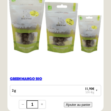
Green Mango Bio
11,90€
2g
▼
5,95 €/g
–
+
Ajouter au panier