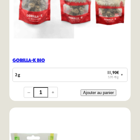
Gorilla-K Bio
11,90€
2g
▼
5,95 €/g
–
+
Ajouter au panier