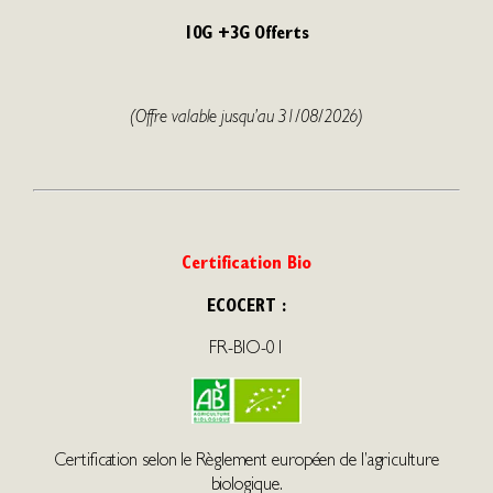
B
10G +3G Offerts
i
o
(Offre valable jusqu’au 31/08/2026)
Certification Bio
ECOCERT :
FR-BIO-01
Certification selon le Règlement européen de l’agriculture
biologique.