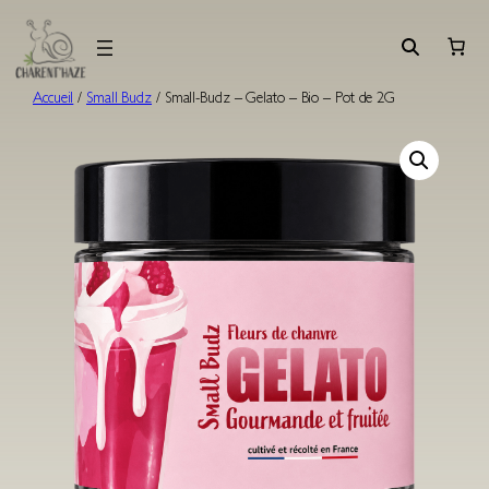
Aller
au
contenu
Accueil
/
Small Budz
/ Small-Budz – Gelato – Bio – Pot de 2G