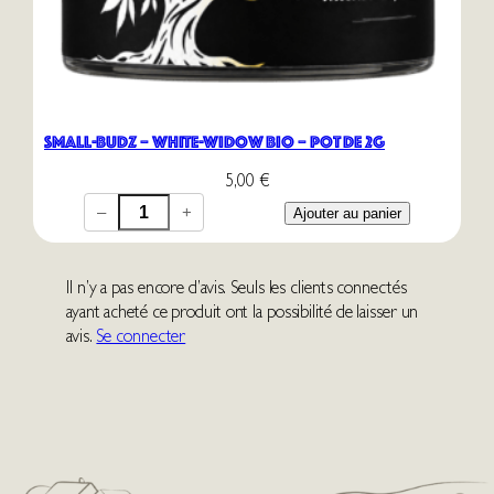
G
e
l
a
t
o
Small-Budz – White-Widow Bio – Pot de 2G
–
5,00
€
B
i
–
+
Ajouter au panier
o
–
P
Il n’y a pas encore d’avis. Seuls les clients connectés
o
ayant acheté ce produit ont la possibilité de laisser un
t
avis.
Se connecter
d
e
2
G