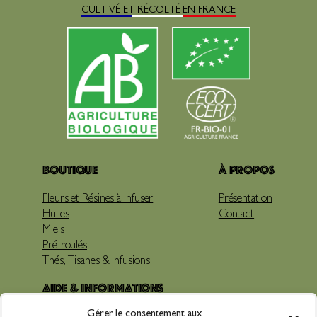
CULTIVÉ ET RÉCOLTÉ EN FRANCE
Boutique
À propos
Fleurs et Résines à infuser
Présentation
Huiles
Contact
Miels
Pré-roulés
Thés, Tisanes & Infusions
Aide & Informations
Gérer le consentement aux
Livraison