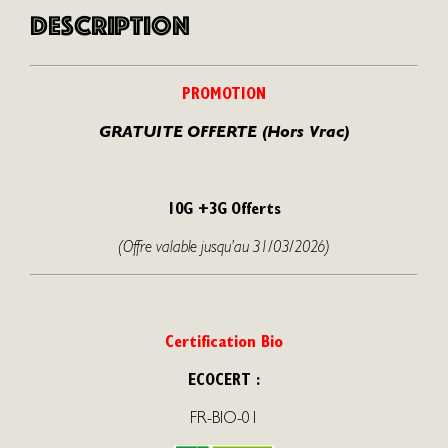
e
Description
T
r
i
PROMOTION
m
e
GRATUITE OFFERTE (Hors Vrac)
B
i
o
10G +3G Offerts
(Offre valable jusqu’au 31/03/2026)
Certification Bio
ECOCERT :
FR-BIO-01