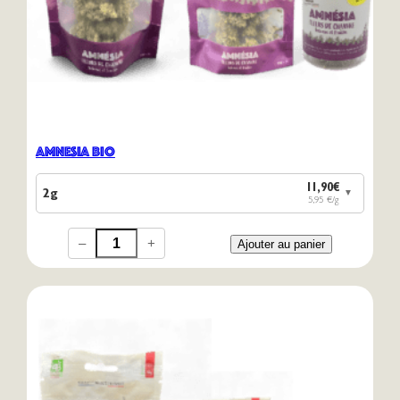
Amnesia Bio
11,90€
2g
▼
5,95 €/g
–
+
Ajouter au panier