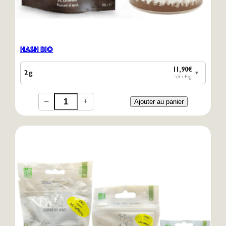
Hash Bio
11,90€
2g
▼
5,95 €/g
–
+
Ajouter au panier