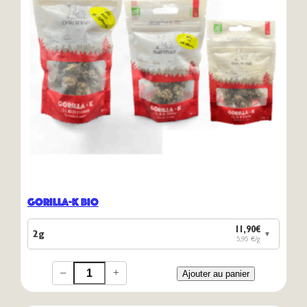
Gorilla-K Bio
11,90€
2g
▼
5,95 €/g
–
+
Ajouter au panier