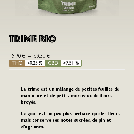
Trime Bio
P
15,90
€
–
69,30
€
l
THC
<0.25 %
CBD
>7.51 %
a
g
e
La trime est un mélange de petites feuilles de
d
manucure et de petits morceaux de fleurs
e
broyés.
p
Le goût est un peu plus herbacé que les fleurs
r
mais conserve ses notes sucrées, de pin et
i
d’agrumes.
x