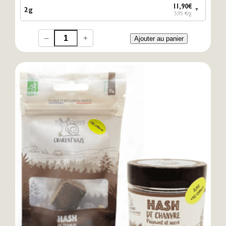
11,90€
2g
▼
5,95 €/g
–
+
Ajouter au panier