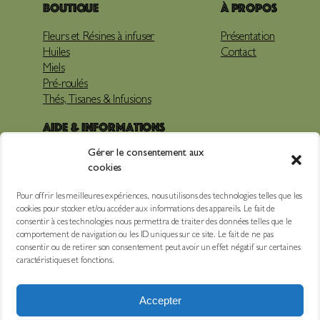
Boutique
À propos
Fleurs et Résines à infuser
Présentation
Huiles
Contact
Miels
Pré-roulés
Thés, Tisanes & Infusions
Aide & Informations
Gérer le consentement aux
Livraison
cookies
Paiements
Mentions légales
Pour offrir les meilleures expériences, nous utilisons des technologies telles que les
Conditions Générales de Vente
cookies pour stocker et/ou accéder aux informations des appareils. Le fait de
Accès Espace pro
consentir à ces technologies nous permettra de traiter des données telles que le
comportement de navigation ou les ID uniques sur ce site. Le fait de ne pas
Suivez-nous
consentir ou de retirer son consentement peut avoir un effet négatif sur certaines
caractéristiques et fonctions.
Facebook
Instagram
Accepter
Youtube