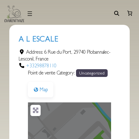
Aller
au
contenu
A L ESCALE
Address:
6 Rue du Port
,
29740
Plobannalec-
Lesconil
,
France
+33298878110
Point de vente Category:
Uncategorized
Map