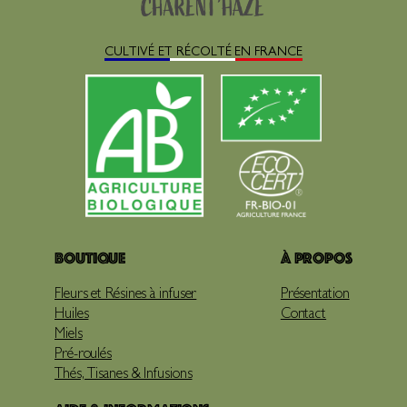
CULTIVÉ ET RÉCOLTÉ EN FRANCE
Boutique
À propos
Fleurs et Résines à infuser
Présentation
Huiles
Contact
Miels
Pré-roulés
Thés, Tisanes & Infusions