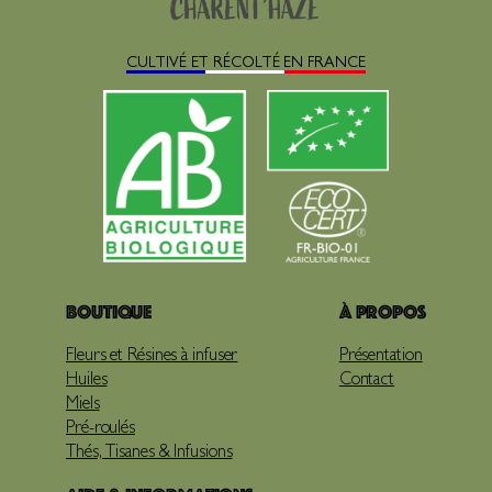
CULTIVÉ ET RÉCOLTÉ EN FRANCE
Boutique
À propos
Fleurs et Résines à infuser
Présentation
Huiles
Contact
Miels
Pré-roulés
Thés, Tisanes & Infusions