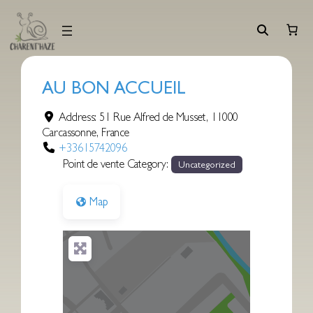
Aller
au
contenu
AU BON ACCUEIL
Address:
51 Rue Alfred de Musset
,
11000
Carcassonne
,
France
+33615742096
Point de vente Category:
Uncategorized
Map