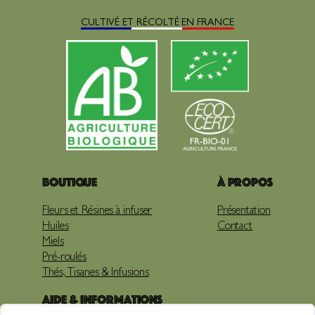
CULTIVÉ ET RÉCOLTÉ EN FRANCE
Boutique
À propos
Fleurs et Résines à infuser
Présentation
Huiles
Contact
Miels
Pré-roulés
Thés, Tisanes & Infusions
Aide & Informations