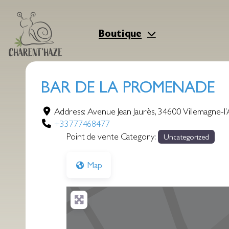
Aller
au
contenu
Boutique
BAR DE LA PROMENADE
Address:
Avenue Jean Jaurès
,
34600
Villemagne-l
+33777468477
Point de vente Category:
Uncategorized
Map