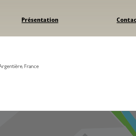
Présentation
Conta
’Argentière
,
France