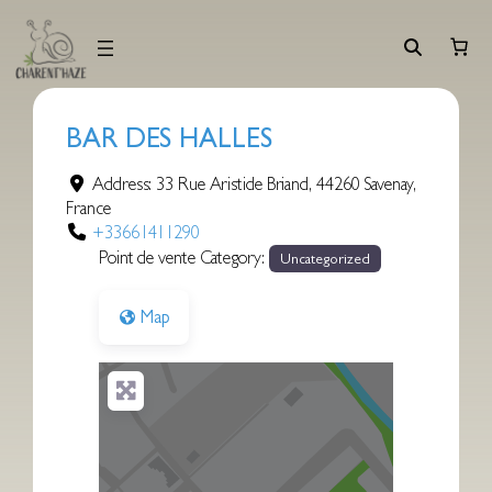
Aller
au
contenu
BAR DES HALLES
Address:
33 Rue Aristide Briand
,
44260
Savenay
,
France
+33661411290
Point de vente Category:
Uncategorized
Map