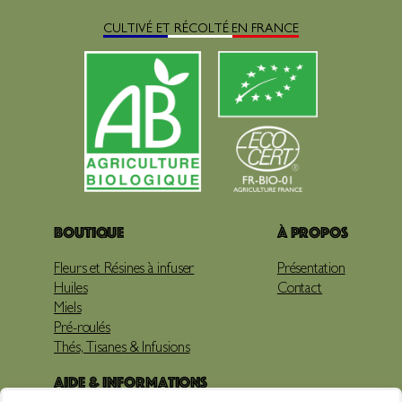
CULTIVÉ ET RÉCOLTÉ EN FRANCE
Boutique
À propos
Fleurs et Résines à infuser
Présentation
Huiles
Contact
Miels
Pré-roulés
Thés, Tisanes & Infusions
Aide & Informations