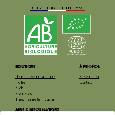
CULTIVÉ ET RÉCOLTÉ EN FRANCE
Boutique
À propos
Fleurs et Résines à infuser
Présentation
Huiles
Contact
Miels
Pré-roulés
Thés, Tisanes & Infusions
Aide & Informations