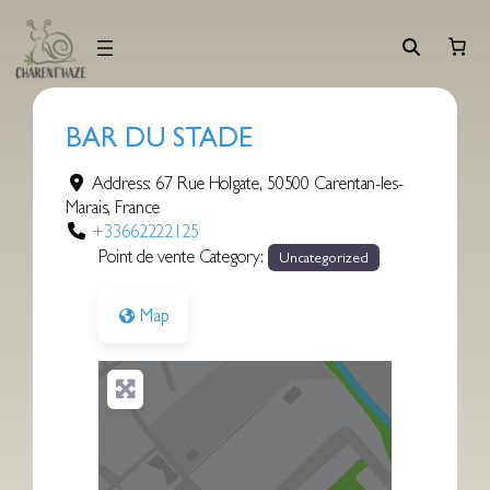
Aller
au
contenu
BAR DU STADE
Address:
67 Rue Holgate
,
50500
Carentan-les-
Marais
,
France
+33662222125
Point de vente Category:
Uncategorized
Map