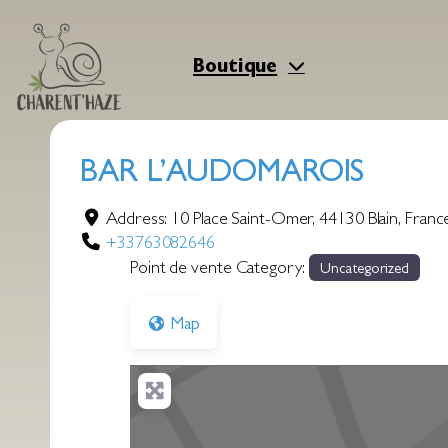
Aller
au
contenu
Boutique
BAR L’AUDOMAROIS
Address:
10 Place Saint-Omer
,
44130
Blain
,
Franc
+33763082646
Point de vente Category:
Uncategorized
Map