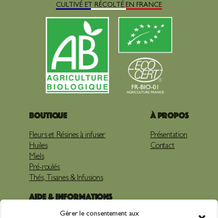
CULTIVÉ ET RÉCOLTÉ EN FRANCE
Boutique
À propos
Fleurs et Résines à infuser
Présentation
Huiles
Contact
Miels
Pré-roulés
Thés, Tisanes & Infusions
Aide & Informations
Gérer le consentement aux
Livraison