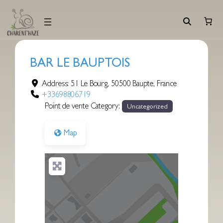
Aller
au
contenu
BAR LE BAUPTOIS
Address:
51 Le Bourg
,
50500
Baupte
,
France
+33698806719
Point de vente Category:
Uncategorized
Map