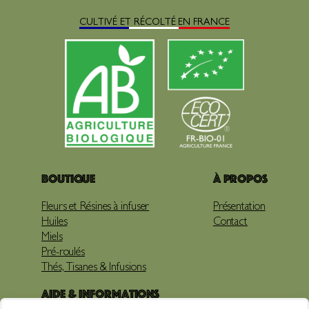
CULTIVÉ ET RÉCOLTÉ EN FRANCE
Boutique
À propos
Fleurs et Résines à infuser
Présentation
Huiles
Contact
Miels
Pré-roulés
Thés, Tisanes & Infusions
Aide & Informations