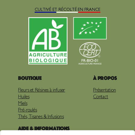
CULTIVÉ ET RÉCOLTÉ EN FRANCE
Boutique
À propos
Fleurs et Résines à infuser
Présentation
Huiles
Contact
Miels
Pré-roulés
Thés, Tisanes & Infusions
Aide & Informations