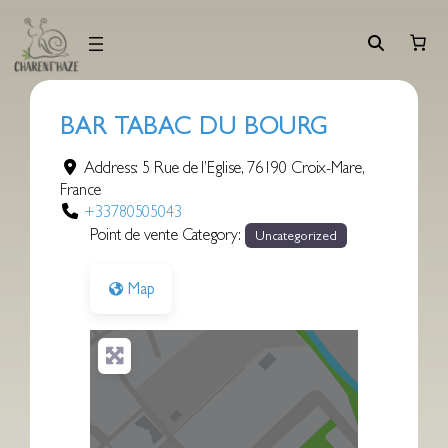
Aller
au
contenu
BAR TABAC DU BOURG
Address:
5 Rue de l’Eglise
,
76190
Croix-Mare
,
France
+33780505043
Point de vente Category:
Uncategorized
Map