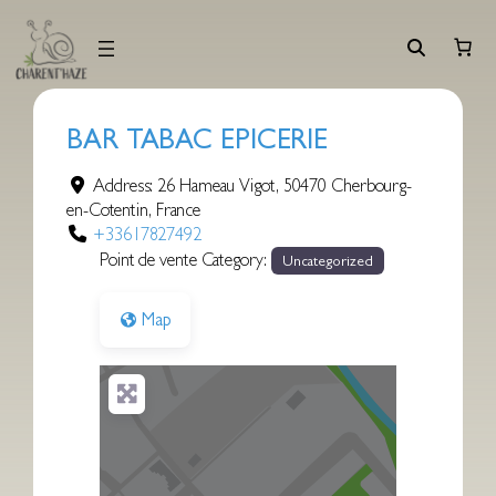
Aller
au
contenu
BAR TABAC EPICERIE
Address:
26 Hameau Vigot
,
50470
Cherbourg-
en-Cotentin
,
France
+33617827492
Point de vente Category:
Uncategorized
Map