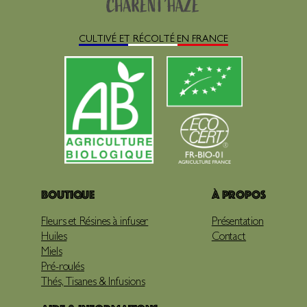
CULTIVÉ ET RÉCOLTÉ EN FRANCE
Boutique
À propos
Fleurs et Résines à infuser
Présentation
Huiles
Contact
Miels
Pré-roulés
Thés, Tisanes & Infusions