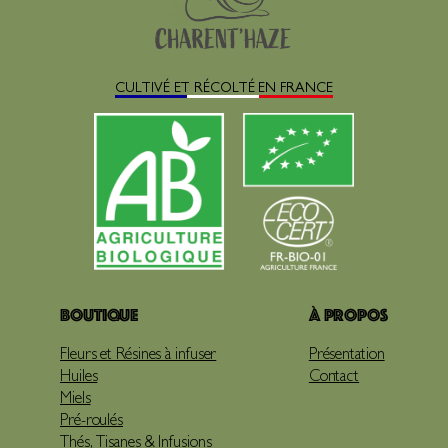
CULTIVÉ ET RÉCOLTÉ EN FRANCE
Boutique
À propos
Fleurs et Résines à infuser
Présentation
Huiles
Contact
Miels
Pré-roulés
Thés, Tisanes & Infusions