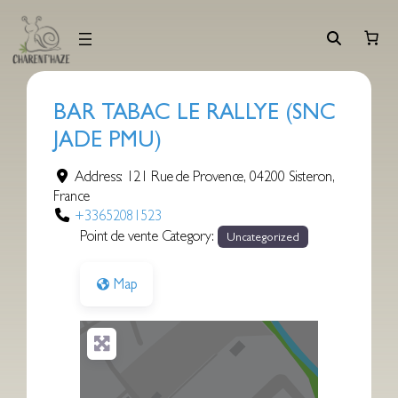
Aller
au
contenu
BAR TABAC LE RALLYE (SNC
JADE PMU)
Address:
121 Rue de Provence
,
04200
Sisteron
,
France
+33652081523
Point de vente Category:
Uncategorized
Map