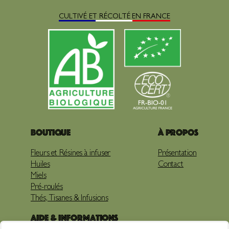
CULTIVÉ ET RÉCOLTÉ EN FRANCE
Boutique
À propos
Fleurs et Résines à infuser
Présentation
Huiles
Contact
Miels
Pré-roulés
Thés, Tisanes & Infusions
Aide & Informations