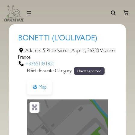
Aller
au
contenu
BONETTI (L’OULIVADE)
Address:
5 Place Nicolas Appert
,
26230
Valaurie
,
France
+33651391851
Point de vente Category:
Uncategorized
Map