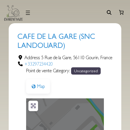
Aller
au
contenu
CAFE DE LA GARE (SNC
LANDOUARD)
Address:
5 Rue de la Gare
,
56110
Gourin
,
France
+33297234420
Point de vente Category:
Uncategorized
Map