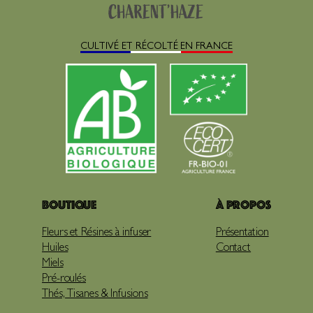
CULTIVÉ ET RÉCOLTÉ EN FRANCE
Boutique
À propos
Fleurs et Résines à infuser
Présentation
Huiles
Contact
Miels
Pré-roulés
Thés, Tisanes & Infusions