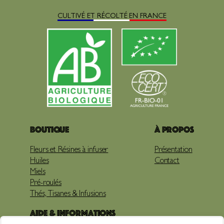
CULTIVÉ ET RÉCOLTÉ EN FRANCE
Boutique
À propos
Fleurs et Résines à infuser
Présentation
Huiles
Contact
Miels
Pré-roulés
Thés, Tisanes & Infusions
Aide & Informations