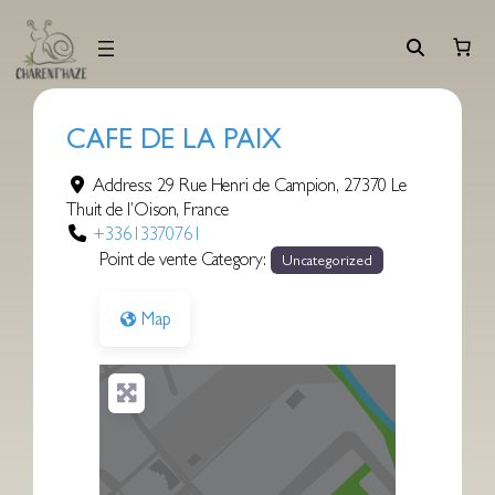
Aller
au
contenu
CAFE DE LA PAIX
Address:
29 Rue Henri de Campion
,
27370
Le
Thuit de l’Oison
,
France
+33613370761
Point de vente Category:
Uncategorized
Map