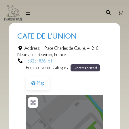
Aller
au
contenu
CAFE DE L’UNION
Address:
1 Place Charles de Gaulle
,
41210
Neung-sur-Beuvron
,
France
+33254836161
Point de vente Category:
Uncategorized
Map