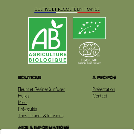
CULTIVÉ ET RÉCOLTÉ EN FRANCE
Boutique
À propos
Fleurs et Résines à infuser
Présentation
Huiles
Contact
Miels
Pré-roulés
Thés, Tisanes & Infusions
Aide & Informations