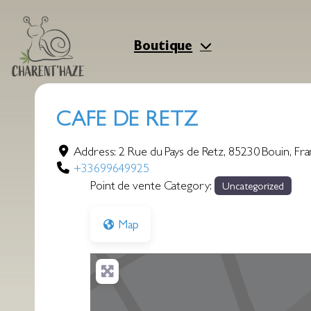
Aller
au
contenu
Boutique
CAFE DE RETZ
Address:
2 Rue du Pays de Retz
,
85230
Bouin
,
Fra
+33699649925
Point de vente Category:
Uncategorized
Map