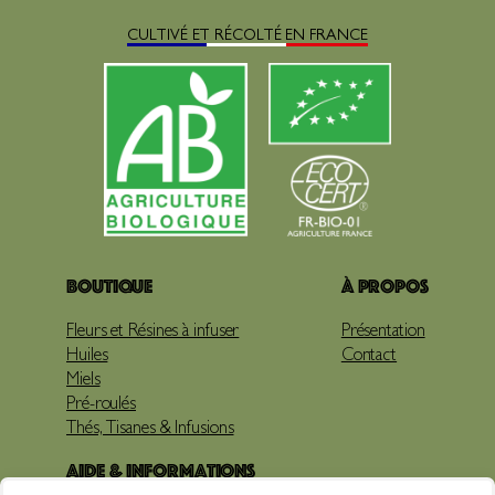
CULTIVÉ ET RÉCOLTÉ EN FRANCE
Boutique
À propos
Fleurs et Résines à infuser
Présentation
Huiles
Contact
Miels
Pré-roulés
Thés, Tisanes & Infusions
Aide & Informations