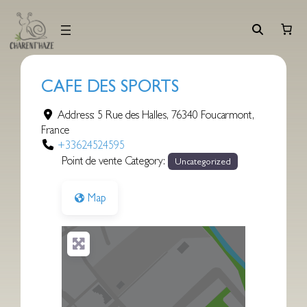
Aller
au
contenu
CAFE DES SPORTS
Address:
5 Rue des Halles
,
76340
Foucarmont
,
France
+33624524595
Point de vente Category:
Uncategorized
Map