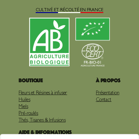
CULTIVÉ ET RÉCOLTÉ EN FRANCE
Boutique
À propos
Fleurs et Résines à infuser
Présentation
Huiles
Contact
Miels
Pré-roulés
Thés, Tisanes & Infusions
Aide & Informations