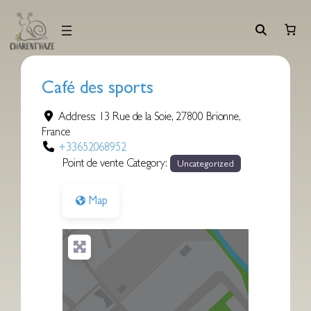
Aller
au
contenu
Café des sports
Address:
13 Rue de la Soie
,
27800
Brionne
,
France
+33652068952
Point de vente Category:
Uncategorized
Map