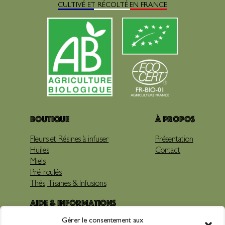
CULTIVÉ ET RÉCOLTÉ EN FRANCE
Boutique
À propos
Fleurs et Résines à infuser
Présentation
Huiles
Contact
Miels
Pré-roulés
Thés, Tisanes & Infusions
Aide & Informations
Gérer le consentement aux
Livraison