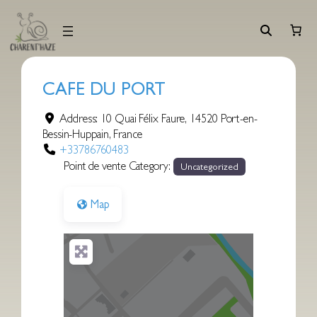
Aller
au
contenu
CAFE DU PORT
Address:
10 Quai Félix Faure
,
14520
Port-en-
Bessin-Huppain
,
France
+33786760483
Point de vente Category:
Uncategorized
Map