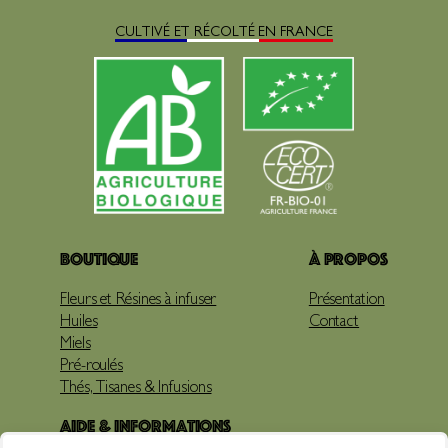
CULTIVÉ ET RÉCOLTÉ EN FRANCE
Boutique
À propos
Fleurs et Résines à infuser
Présentation
Huiles
Contact
Miels
Pré-roulés
Thés, Tisanes & Infusions
Aide & Informations