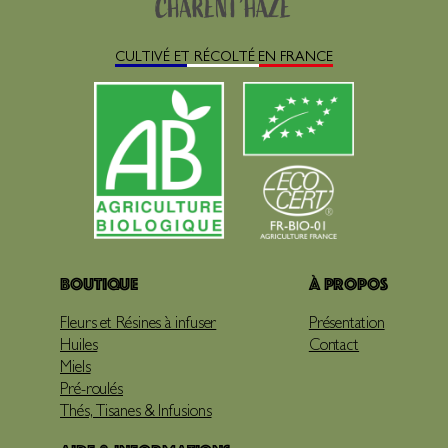
CULTIVÉ ET RÉCOLTÉ EN FRANCE
Boutique
À propos
Fleurs et Résines à infuser
Présentation
Huiles
Contact
Miels
Pré-roulés
Thés, Tisanes & Infusions