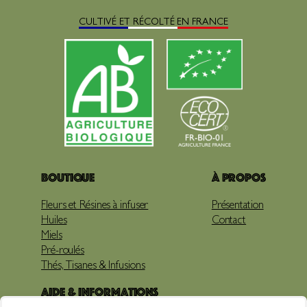
CULTIVÉ ET RÉCOLTÉ EN FRANCE
Boutique
À propos
Fleurs et Résines à infuser
Présentation
Huiles
Contact
Miels
Pré-roulés
Thés, Tisanes & Infusions
Aide & Informations