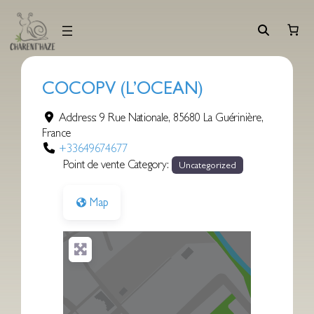
Aller
au
contenu
COCOPV (L’OCEAN)
Address:
9 Rue Nationale
,
85680
La Guérinière
,
France
+33649674677
Point de vente Category:
Uncategorized
Map