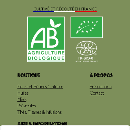
CULTIVÉ ET RÉCOLTÉ EN FRANCE
Boutique
À propos
Fleurs et Résines à infuser
Présentation
Huiles
Contact
Miels
Pré-roulés
Thés, Tisanes & Infusions
Aide & Informations