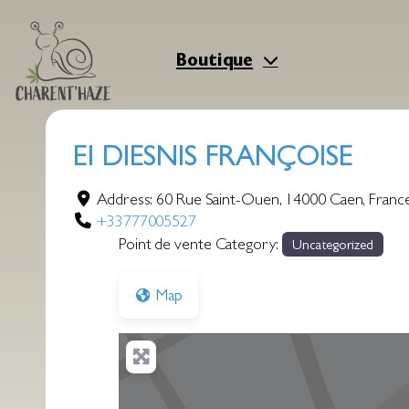
Aller
au
contenu
Boutique
EI DIESNIS FRANÇOISE
Address:
60 Rue Saint-Ouen
,
14000
Caen
,
Franc
+33777005527
Point de vente Category:
Uncategorized
Map