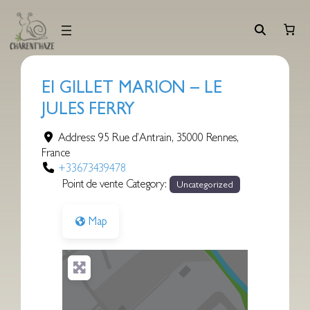
Aller
au
contenu
EI GILLET MARION – LE
JULES FERRY
Address:
95 Rue d’Antrain
,
35000
Rennes
,
France
+33673439478
Point de vente Category:
Uncategorized
Map