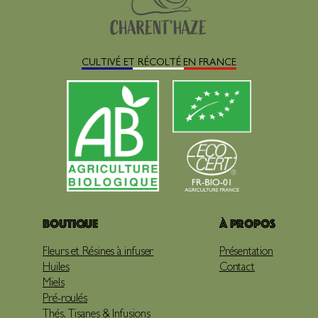
CULTIVÉ ET RÉCOLTÉ EN FRANCE
Boutique
À propos
Fleurs et Résines à infuser
Présentation
Huiles
Contact
Miels
Pré-roulés
Thés, Tisanes & Infusions