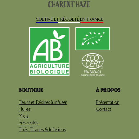
CULTIVÉ ET RÉCOLTÉ EN FRANCE
Boutique
À propos
Fleurs et Résines à infuser
Présentation
Huiles
Contact
Miels
Pré-roulés
Thés, Tisanes & Infusions