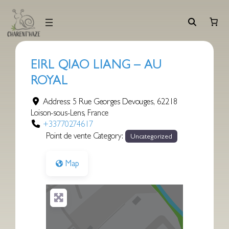
Aller
au
contenu
EIRL QIAO LIANG – AU
ROYAL
Address:
5 Rue Georges Devouges
,
62218
Loison-sous-Lens
,
France
+33770274617
Point de vente Category:
Uncategorized
Map