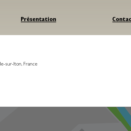
Présentation
Conta
le-sur-Iton
,
France