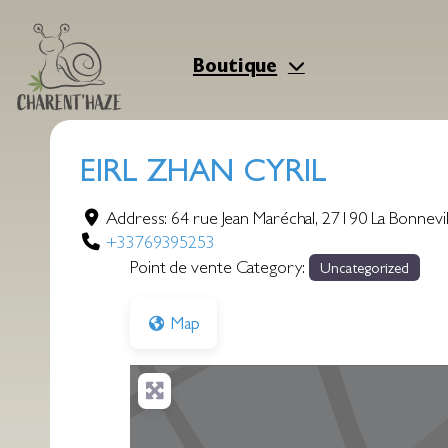
Aller
au
contenu
Boutique
EIRL ZHAN CYRIL
Address:
64 rue Jean Maréchal
,
27190
La Bonnevil
+33769395253
Point de vente Category:
Uncategorized
Map