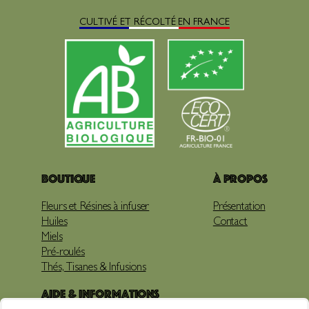
CULTIVÉ ET RÉCOLTÉ EN FRANCE
Boutique
À propos
Fleurs et Résines à infuser
Présentation
Huiles
Contact
Miels
Pré-roulés
Thés, Tisanes & Infusions
Aide & Informations