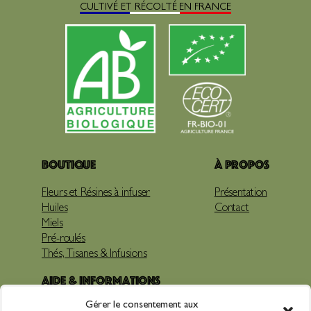
CULTIVÉ ET RÉCOLTÉ EN FRANCE
Boutique
À propos
Fleurs et Résines à infuser
Présentation
Huiles
Contact
Miels
Pré-roulés
Thés, Tisanes & Infusions
Aide & Informations
Gérer le consentement aux
Livraison