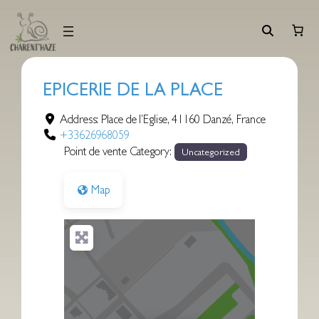
Aller
au
contenu
EPICERIE DE LA PLACE
Address:
Place de l’Eglise
,
41160
Danzé
,
France
+33626968059
Point de vente Category:
Uncategorized
Map