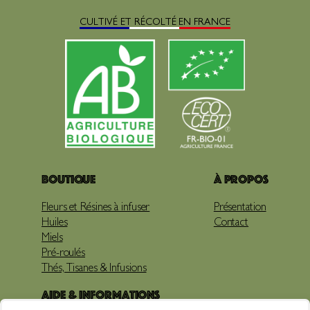
CULTIVÉ ET RÉCOLTÉ EN FRANCE
Boutique
À propos
Fleurs et Résines à infuser
Présentation
Huiles
Contact
Miels
Pré-roulés
Thés, Tisanes & Infusions
Aide & Informations