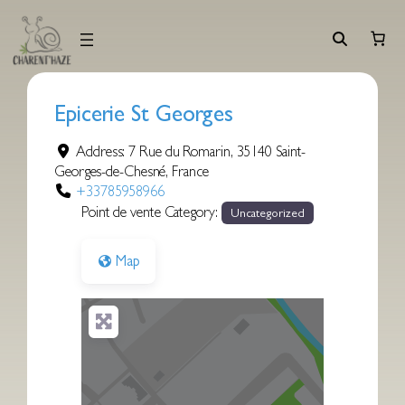
Aller
au
contenu
Epicerie St Georges
Address:
7 Rue du Romarin
,
35140
Saint-
Georges-de-Chesné
,
France
+33785958966
Point de vente Category:
Uncategorized
Map