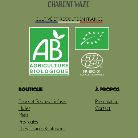
CULTIVÉ ET RÉCOLTÉ EN FRANCE
Boutique
À propos
Fleurs et Résines à infuser
Présentation
Huiles
Contact
Miels
Pré-roulés
Thés, Tisanes & Infusions