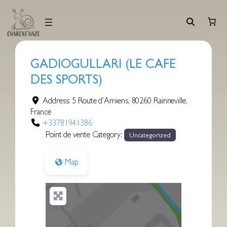
Aller
au
contenu
GADIOGULLARI (LE CAFE
DES SPORTS)
Address:
5 Route d’Amiens
,
80260
Rainneville
,
France
+33781941386
Point de vente Category:
Uncategorized
Map