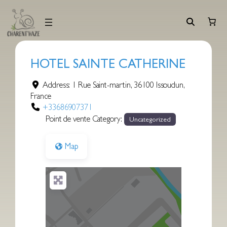
Aller
au
contenu
HOTEL SAINTE CATHERINE
Address:
1 Rue Saint-martin
,
36100
Issoudun
,
France
+33686907371
Point de vente Category:
Uncategorized
Map