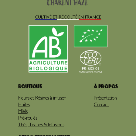
CULTIVÉ ET RÉCOLTÉ EN FRANCE
Boutique
À propos
Fleurs et Résines à infuser
Présentation
Huiles
Contact
Miels
Pré-roulés
Thés, Tisanes & Infusions