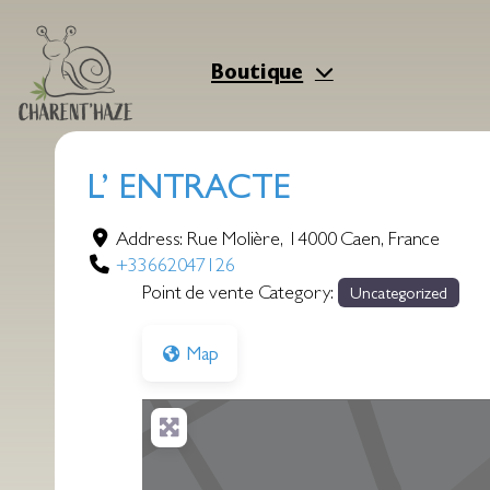
Aller
au
contenu
Boutique
L’ ENTRACTE
Address:
Rue Molière
,
14000
Caen
,
France
+33662047126
Point de vente Category:
Uncategorized
Map