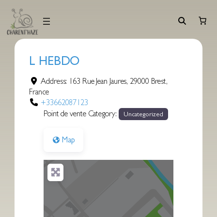
Aller
au
contenu
L HEBDO
Address:
163 Rue Jean Jaures
,
29000
Brest
,
France
+33662087123
Point de vente Category:
Uncategorized
Map