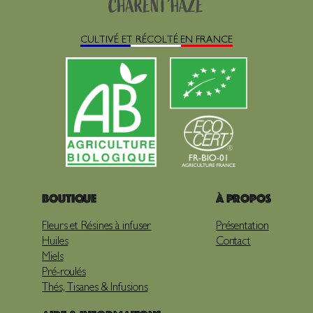
CULTIVÉ ET RÉCOLTÉ EN FRANCE
Boutique
À propos
Fleurs et Résines à infuser
Présentation
Huiles
Contact
Miels
Pré-roulés
Thés, Tisanes & Infusions