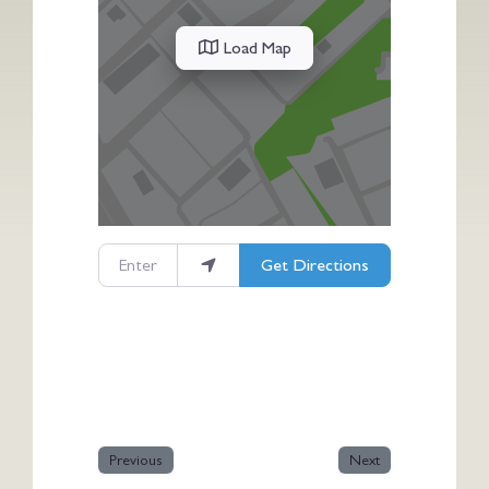
Load Map
Enter your location
Get Directions
Previous
Next