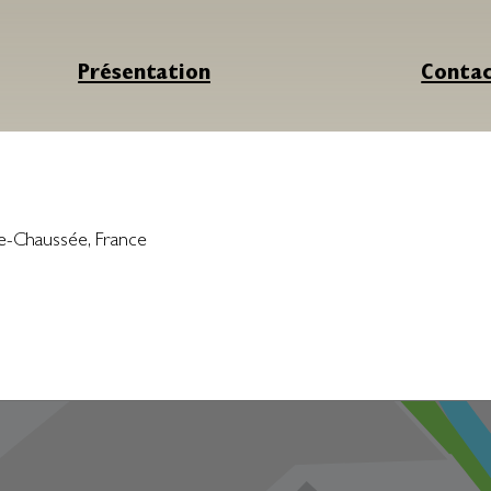
Présentation
Conta
le-Chaussée
,
France