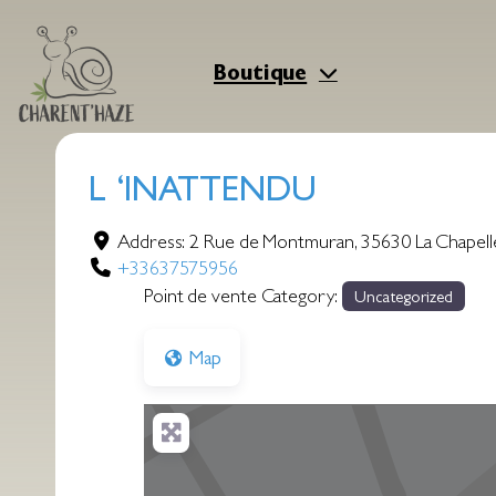
Aller
au
contenu
Boutique
L ‘INATTENDU
Address:
2 Rue de Montmuran
,
35630
La Chapel
+33637575956
Point de vente Category:
Uncategorized
Map