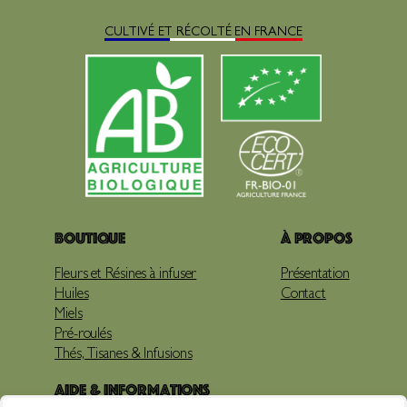
CULTIVÉ ET RÉCOLTÉ EN FRANCE
Boutique
À propos
Fleurs et Résines à infuser
Présentation
Huiles
Contact
Miels
Pré-roulés
Thés, Tisanes & Infusions
Aide & Informations