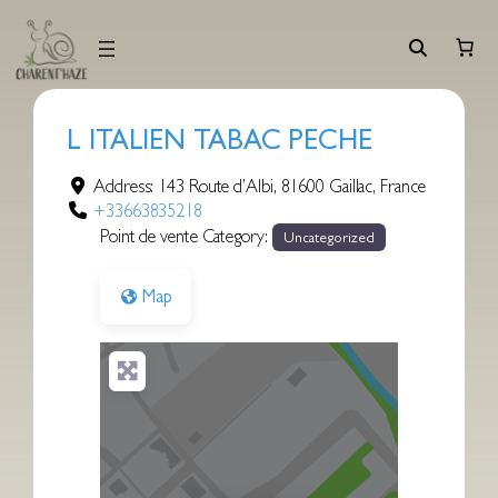
Aller
au
contenu
L ITALIEN TABAC PECHE
Address:
143 Route d’Albi
,
81600
Gaillac
,
France
+33663835218
Point de vente Category:
Uncategorized
Map