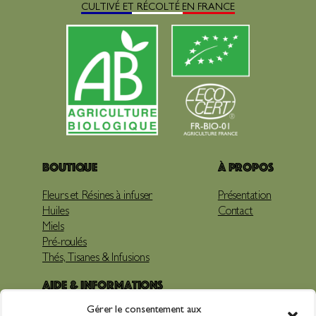
CULTIVÉ ET RÉCOLTÉ EN FRANCE
Boutique
À propos
Fleurs et Résines à infuser
Présentation
Huiles
Contact
Miels
Pré-roulés
Thés, Tisanes & Infusions
Aide & Informations
Gérer le consentement aux
Livraison