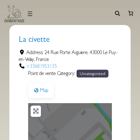
Aller
au
contenu
La civette
Address:
24 Rue Porte Aiguiere
,
43000
Le Puy-
en-Velay
,
France
+33681953135
Point de vente Category:
Uncategorized
Map