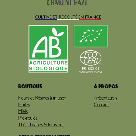
CULTIVÉ ET RÉCOLTÉ EN FRANCE
Boutique
À propos
Fleurs et Résines à infuser
Présentation
Huiles
Contact
Miels
Pré-roulés
Thés, Tisanes & Infusions