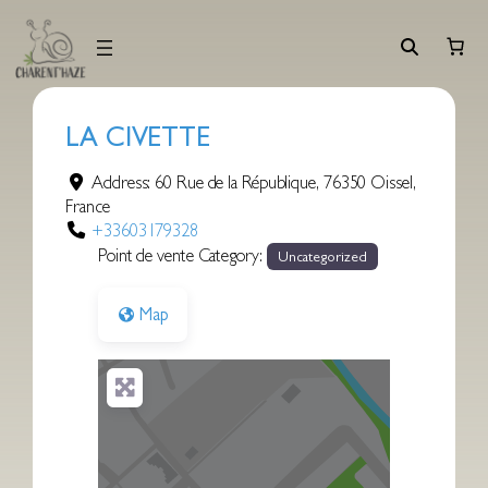
Aller
au
contenu
LA CIVETTE
Address:
60 Rue de la République
,
76350
Oissel
,
France
+33603179328
Point de vente Category:
Uncategorized
Map