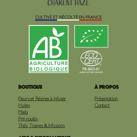
CULTIVÉ ET RÉCOLTÉ EN FRANCE
Boutique
À propos
Fleurs et Résines à infuser
Présentation
Huiles
Contact
Miels
Pré-roulés
Thés, Tisanes & Infusions