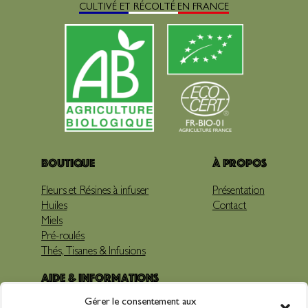
CULTIVÉ ET RÉCOLTÉ EN FRANCE
Boutique
À propos
Fleurs et Résines à infuser
Présentation
Huiles
Contact
Miels
Pré-roulés
Thés, Tisanes & Infusions
Aide & Informations
Gérer le consentement aux
Livraison