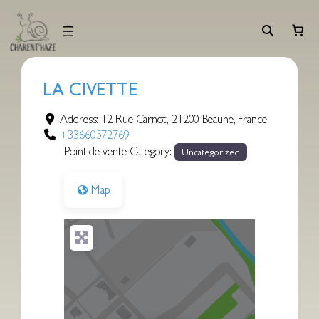
Aller
au
contenu
LA CIVETTE
Address:
12 Rue Carnot
,
21200
Beaune
,
France
+33660572769
Point de vente Category:
Uncategorized
Map