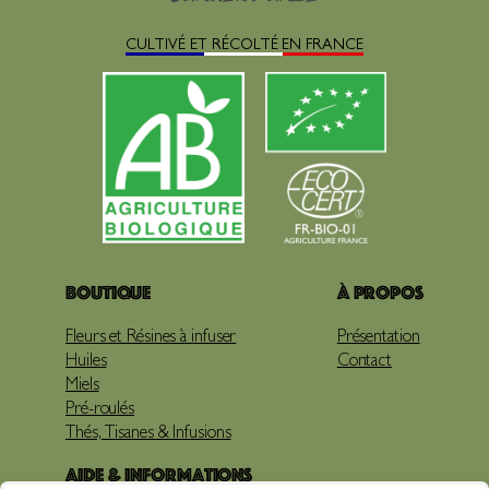
CULTIVÉ ET RÉCOLTÉ EN FRANCE
Boutique
À propos
Fleurs et Résines à infuser
Présentation
Huiles
Contact
Miels
Pré-roulés
Thés, Tisanes & Infusions
Aide & Informations