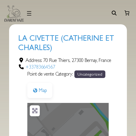
Aller
au
contenu
LA CIVETTE (CATHERINE ET
CHARLES)
Address:
70 Rue Thiers
,
27300
Bernay
,
France
+33783664567
Point de vente Category:
Uncategorized
Map